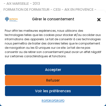
- AIX MARSEILLE - 2013
FORMATION DE FORMATEUR - CESI - AIX EN PROVENCE -
1990
Gérer le consentement
BTS Economie Sociale et Familiale - Dijon - 1986
MONITRICE Sauveteur Secouriste du Travail - CARSAT
Pour offrir les meilleures expériences, nous utilisons des
SUD-EST - 1999
technologies telles que les cookies pour stocker et/ou accéder aux
informations des appareils. Le fait de consentir à ces technologies
nous permettra de traiter des données telles que le comportement
Expérience
de navigation ou les ID uniques sur ce site. Le fait de ne pas
consentir ou de retirer son consentement peut avoir un effet négatif
sur certaines caractéristiques et fonctions.
Domaines d'expertise
Accepter
Refuser
Voir les préférences
||
ACTEMOS
© 2025. Tous droits réservés ||
Mentions légales
||
CGV
||
RGPD
||
RGPD
RGPD
RGPD